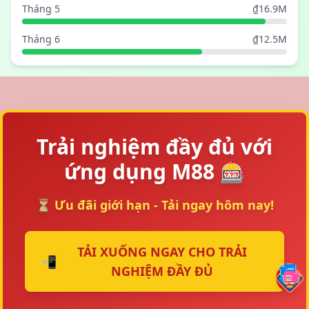
Tháng 5
₫16.9M
Tháng 6
₫12.5M
Trải nghiệm đầy đủ với
ứng dụng M88 🎰
⏳ Ưu đãi giới hạn - Tải ngay hôm nay!
TẢI XUỐNG NGAY CHO TRẢI
📲
NGHIỆM ĐẦY ĐỦ