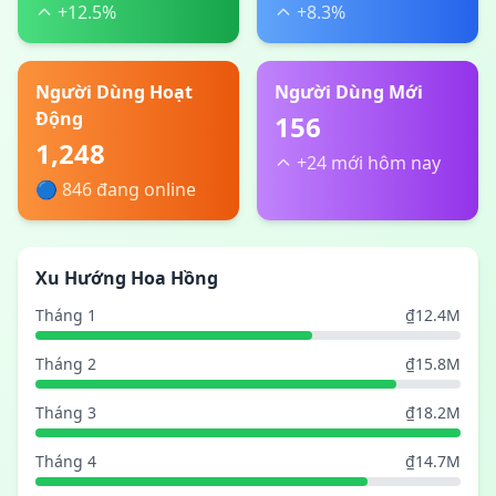
+12.5%
+8.3%
Người Dùng Hoạt
Người Dùng Mới
Động
156
1,248
+24 mới hôm nay
🔵 846 đang online
Xu Hướng Hoa Hồng
Tháng 1
₫12.4M
Tháng 2
₫15.8M
Tháng 3
₫18.2M
Tháng 4
₫14.7M