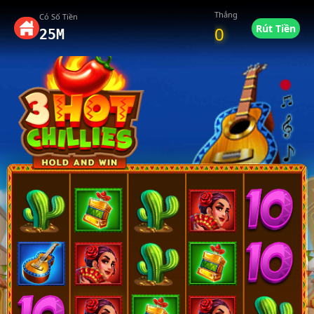
Thắng
Có Số Tiền
Rút Tiền
0
25M